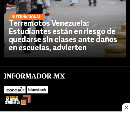
INTERNACIONAL
Terremotos Venezuela:
Estudiantes están en riesgo de
quedarse sin clases ante daños
en escuelas, advierten
No te pierdas las novedades de último momento.
¡Síguenos!
SUBIR
Este sitio web utiliza cookies propias y de terceros para optimizar su
FACEBOOK
TWITTER