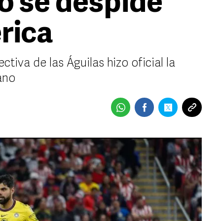
o se despide
rica
tiva de las Águilas hizo oficial la
ano