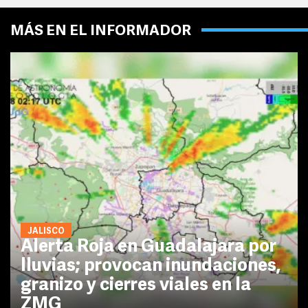
MÁS EN EL INFORMADOR
JALISCO
Alerta Roja en Guadalajara por
lluvias; provocan inundaciones,
granizo y cierres viales en la
ZMG