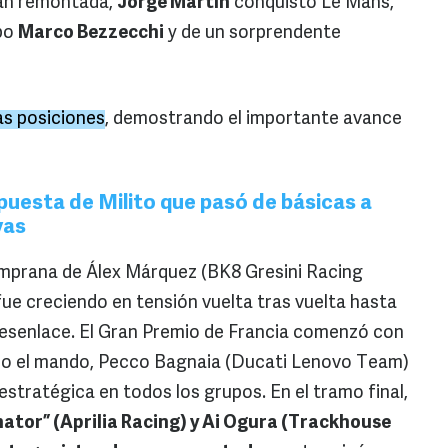
ran remontada,
Jorge Martín
conquistó Le Mans,
po
Marco Bezzecchi
y de un sorprendente
as posiciones
, demostrando el importante avance
puesta de Milito que pasó de básicas a
vas
emprana de Álex Márquez (BK8 Gresini Racing
e creciendo en tensión vuelta tras vuelta hasta
senlace. El Gran Premio de Francia comenzó con
do el mando, Pecco Bagnaia (Ducati Lenovo Team)
stratégica en todos los grupos. En el tramo final,
ator” (Aprilia Racing) y Ai Ogura (Trackhouse