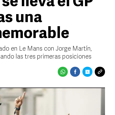
se lleva el GP
as una
memorable
ejado en Le Mans con Jorge Martín,
ndo las tres primeras posiciones