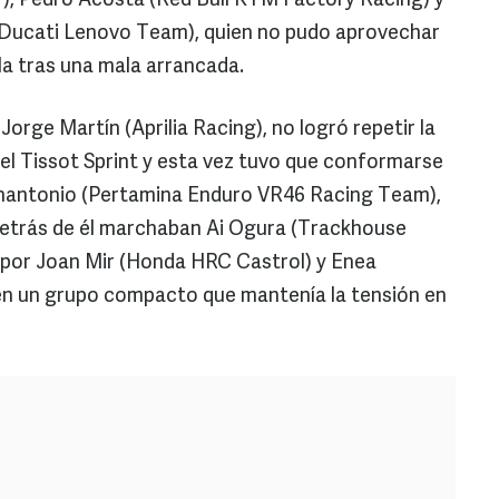
 Pedro Acosta (Red Bull KTM Factory Racing) y
(Ducati Lenovo Team), quien no pudo aprovechar
illa tras una mala arrancada.
Jorge Martín (Aprilia Racing), no logró repetir la
 el Tissot Sprint y esta vez tuvo que conformarse
nnantonio (Pertamina Enduro VR46 Racing Team),
 Detrás de él marchaban Ai Ogura (Trackhouse
por Joan Mir (Honda HRC Castrol) y Enea
 en un grupo compacto que mantenía la tensión en