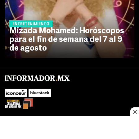
ENTRETENIMIENTO
Mizada Mohamed: Horóscopos
para el fin de semana del 7 al 9
de agosto
No te pierdas las novedades de último momento.
¡Síguenos!
SUBIR
Este sitio web utiliza cookies propias y de terceros para optimizar su
FACEBOOK
TWITTER
navegacion, adaptarse a sus preferencias y realizar labores analiticas.