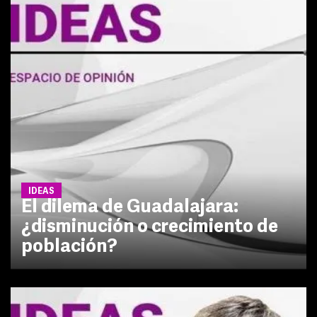
IDEAS
El dilema de Guadalajara:
¿disminución o crecimiento de
población?