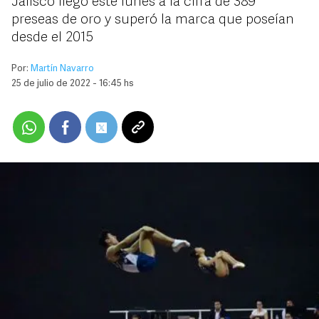
Jalisco llegó este lunes a la cifra de 389
preseas de oro y superó la marca que poseían
desde el 2015
Por:
Martín Navarro
25 de julio de 2022 - 16:45 hs