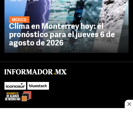
MÉXICO
Clima en Monterrey hoy: el
pronóstico para el jueves 6 de
agosto de 2026
No te pierdas las novedades de último momento.
¡Síguenos!
SUBIR
Este sitio web utiliza cookies propias y de terceros para optimizar su
FACEBOOK
TWITTER
navegacion, adaptarse a sus preferencias y realizar labores analiticas.