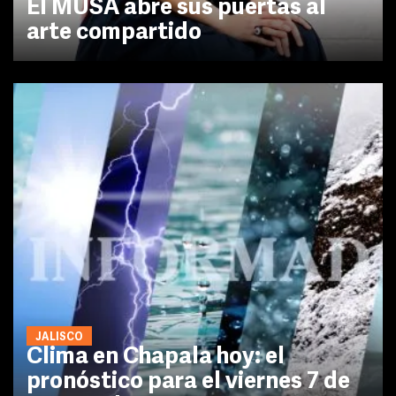
El MUSA abre sus puertas al
arte compartido
JALISCO
Clima en Chapala hoy: el
pronóstico para el viernes 7 de