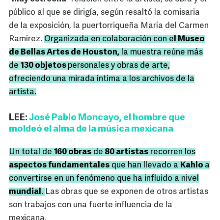
público al que se dirigía, según resaltó la comisaria
de la exposición, la puertorriqueña María del Carmen
Ramírez.
Organizada en colaboración con e
l Museo
de Bellas Artes de Houston,
la muestra reúne más
de
130 objetos
personales y obras de arte,
ofreciendo una mirada íntima a los archivos de la
artista.
LEE:
José Pablo Moncayo, el hombre que
moldeó el alma de la música mexicana
Un total de
160 obras
de
80 artistas
recorren los
aspectos fundamentales
que han llevado a
Kahlo
a
convertirse en un fenómeno que ha influido a nivel
mundial
.
Las obras que se exponen de otros artistas
son trabajos con una fuerte influencia de la
mexicana.