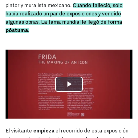
pintor y muralista mexicano.
Cuando falleció, solo
había realizado un par de exposiciones y vendido
algunas obras. La fama mundial le llegó de forma
póstuma
.
El visitante
empieza
el recorrido de esta exposición