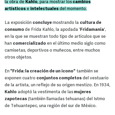
la obra de
Kahlo
, para mostrar los
cambios
artísticos
e
intelectuales
del momento.
La exposición
concluye
mostrando la
cultura de
consumo
de Frida Kahlo, la apodada '
Fridamanía
',
en la que se muestran todo tipo de artículos que se
han
comercializado
en el último medio siglo como
camisetas, deportivos o muñecos, entre muchos
otros objetos.
En
"Frida: la creación de un icono"
también se
exponen cuatro
conjuntos completos
del vestuario
de la artista, un reflejo de su origen mestizo. En 1934,
Kahlo
adoptó la vestimenta de las
mujeres
zapotecas
(también llamadas tehuanas) del Istmo
de Tehuantepec, una región del sur de México.