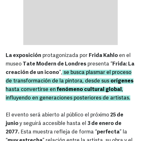
La exposición
protagonizada por
Frida Kahlo
en el
museo
Tate Modern de Londres
presenta “
Frida: La
creación de un icono
”,
se busca plasmar el proceso
de transformación de la pintora, desde sus
orígenes
hasta convertirse en
fenómeno cultural global
,
influyendo en generaciones posteriores de artistas.
El evento será abierto al público el próximo
25 de
junio
y seguirá accesible hasta el
3 de enero de
2077.
Esta muestra refleja de forma “
perfecta
” la
“
muy estrecha
” relación entre la artista, su obra y el