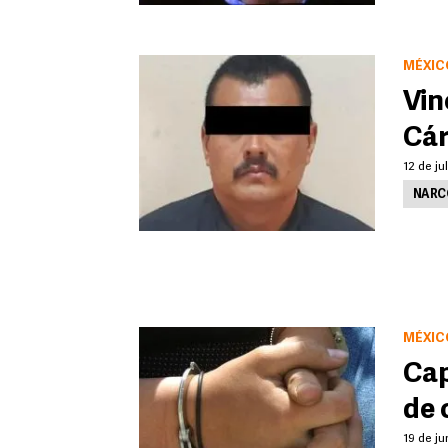
MÉXIC
Vin
Cár
12 de ju
NARC
MÉXIC
Cap
de 
19 de ju