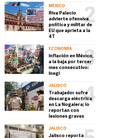
MÉXICO
2
Riva Palacio
advierte ofensiva
política y militar de
EU que aprieta a la
4T
ECONOMÍA
3
Inflación en México,
a la baja por tercer
mes consecutivo:
Inegi
JALISCO
4
Trabajador sufre
descarga eléctrica
en La Nogalera; lo
reportan con
lesiones graves
JALISCO
Jalisco reporta