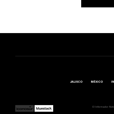
JALISCO
MÉXICO
I
El Informador ::Not