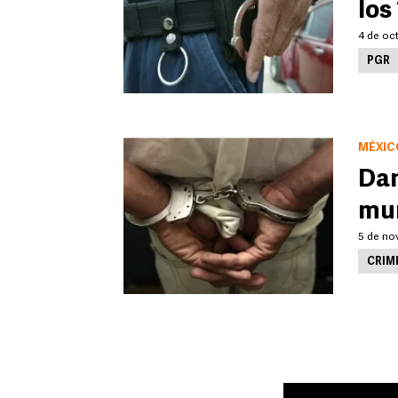
los
4 de oct
PGR
MÉXIC
Dan
mun
5 de no
CRIM