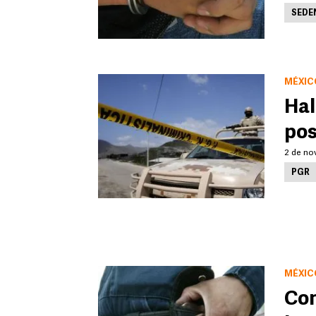
SEDE
MÉXIC
Hal
pos
2 de no
PGR
MÉXIC
Con