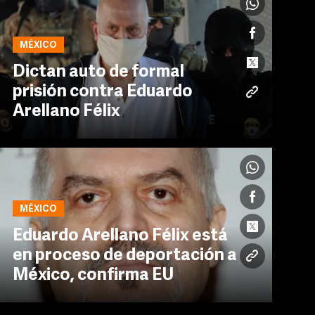
MÉXICO
Dictan auto de formal
prisión contra Eduardo
Arellano Félix
MÉXICO
Eduardo Arellano Félix está
en proceso de deportación a
México, confirma EU