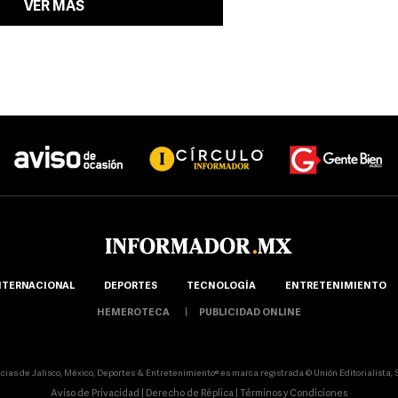
VER MÁS
NTERNACIONAL
DEPORTES
TECNOLOGÍA
ENTRETENIMIENTO
HEMEROTECA
PUBLICIDAD ONLINE
icias de Jalisco, México, Deportes & Entretenimiento® es marca registrada © Unión Editorialista, S.
Aviso de Privacidad
|
Derecho de Réplica
|
Términos y Condiciones