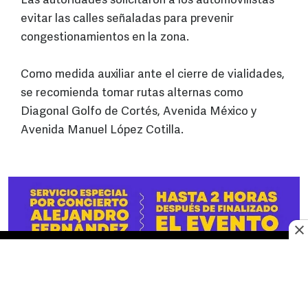
Las autoridades solicitaron a los automovilistas
evitar las calles señaladas para prevenir
congestionamientos en la zona.
Como medida auxiliar ante el cierre de vialidades,
se recomienda tomar rutas alternas como
Diagonal Golfo de Cortés, Avenida México y
Avenida Manuel López Cotilla.
No te pierdas las novedades de último momento.
¡Síguenos!
Este sitio web utiliza cookies propias y de terceros para optimizar su
FACEBOOK
TWITTER
navegacion, adaptarse a sus preferencias y realizar labores analiticas.
Al continuar navegando acepta nuestro
Política de cookies.