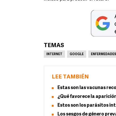
TEMAS
INTERNET
GOOGLE
ENFERMEDADE
LEE TAMBIÉN
Estas son las vacunas rec
¿Qué favorece la aparición
Estos son los parásitos i
Los sesgos de género prev