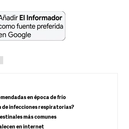
S
omendadas en época de frío
 de infecciones respiratorias?
ntestinales más comunes
alecen en internet