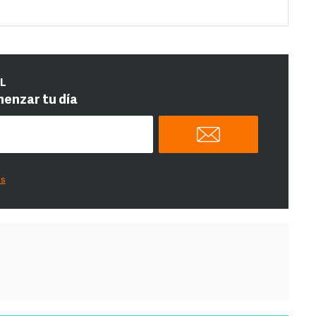
IL
menzar tu día
es