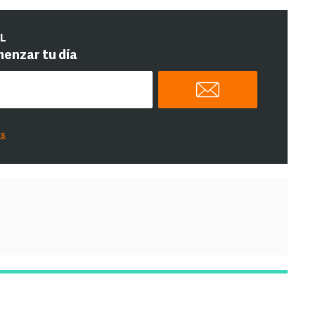
IL
menzar tu día
es