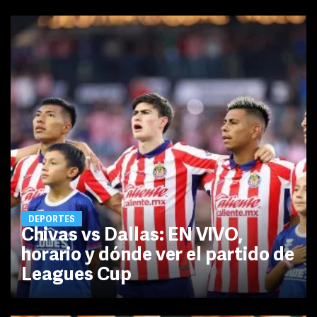
DEPORTES
Chivas vs Dallas: EN VIVO,
horario y dónde ver el partido de
Leagues Cup