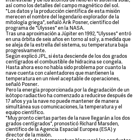
interestelar y de los átomos de helio en el sistema solar,
así como los detalles del campo magnético del sol.
"Los datos y la producción científica de esta misión
merecen el nombre del legendario explorador de la
mitología griega", señaló Arik Posner, científico del
programa de "Ulysses" en la NASA.
Tras una aproximación a Júpiter en 1992, "Ulysses" entró
en una órbita de seis años en torno al sol y, a medida que
se aleja de la estrella del sistema, su temperatura baja
progresivamente.
Según explicó JPL, si ésta desciende de los dos grados
centígrados el combustible de hidracina se congela.
Hasta ahora eso no había sido problema por cuanto la
nave cuenta con calentadores que mantienen la
temperatura en un nivel aceptable de operaciones,
señaló Posner.
Pero la energía proporcionada por la degradación de un
isótopo radiactivo ha comenzado a reducirse después de
17 años y ya la nave no puede mantener de manera
simultánea sus comunicaciones, la temperatura y el
equipo científico.
"Muy pronto ciertas partes de la nave llegarán a los dos
grados centígrados", pronosticó Richard Marsden,
científico de la Agencia Espacial Europea (ESA) y
director de la misión.