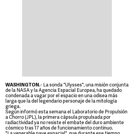
WASHINGTON.
- La sonda "Ulysses", una misión conjunta
de la NASA y la Agencia Espacial Europea, ha quedado
condenada a vagar por el espacio en una odisea más
larga que la del legendario personaje de la mitología
griega.
Según informó esta semana el Laboratorio de Propulsión
a Chorro (JPL), la primera cápsula propulsada por
radiactividad ya no resiste el embate del duro ambiente
cósmico tras 17 años de funcionamiento continuo.
"La venerable nave espacial", que durante ese tiempo