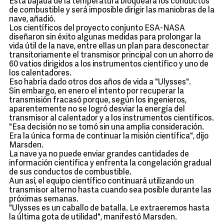
Esta bajada de la temperatura bloqueará los conductos
de combustible y será imposible dirigir las maniobras de la
nave, añadió.
Los científicos del proyecto conjunto ESA-NASA
diseñaron sin éxito algunas medidas para prolongar la
vida útil de la nave, entre ellas un plan para desconectar
transitoriamente el transmisor principal con un ahorro de
60 vatios dirigidos a los instrumentos científico y uno de
los calentadores.
Eso habría dado otros dos años de vida a "Ulysses".
Sin embargo, en enero el intento por recuperar la
transmisión fracasó porque, según los ingenieros,
aparentemente no se logró desviar la energía del
transmisor al calentador y a los instrumentos científicos.
"Esa decisión no se tomó sin una amplia consideración.
Era la única forma de continuar la misión científica", dijo
Marsden.
La nave ya no puede enviar grandes cantidades de
información científica y enfrenta la congelación gradual
de sus conductos de combustible.
Aun así, el equipo científico continuará utilizando un
transmisor alterno hasta cuando sea posible durante las
próximas semanas.
"Ulysses es un caballo de batalla. Le extraeremos hasta
la última gota de utilidad", manifestó Marsden.