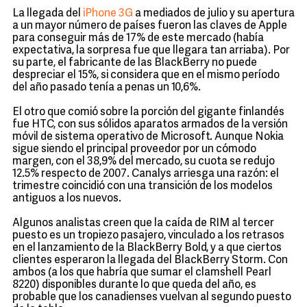
La llegada del
iPhone 3G
a mediados de julio y su apertura
a un mayor número de países fueron las claves de Apple
para conseguir más de 17% de este mercado (había
expectativa, la sorpresa fue que llegara tan arriaba). Por
su parte, el fabricante de las BlackBerry no puede
despreciar el 15%, si considera que en el mismo período
del año pasado tenía a penas un 10,6%.
El otro que comió sobre la porción del gigante finlandés
fue HTC, con sus sólidos aparatos armados de la versión
móvil de sistema operativo de Microsoft. Aunque Nokia
sigue siendo el principal proveedor por un cómodo
margen, con el 38,9% del mercado, su cuota se redujo
12.5% respecto de 2007. Canalys arriesga una razón: el
trimestre coincidió con una transición de los modelos
antiguos a los nuevos.
Algunos analistas creen que la caída de RIM al tercer
puesto es un tropiezo pasajero, vinculado a los retrasos
en el lanzamiento de la BlackBerry Bold, y a que ciertos
clientes esperaron la llegada del BlackBerry Storm. Con
ambos (a los que habría que sumar el clamshell Pearl
8220) disponibles durante lo que queda del año, es
probable que los canadienses vuelvan al segundo puesto