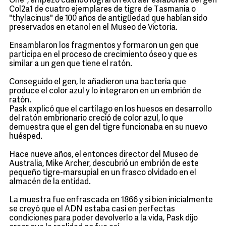
One", empezó cuando lograron extraer eslabones del gen
Col2a1 de cuatro ejemplares de tigre de Tasmania o
"thylacinus" de 100 años de antigüedad que habían sido
preservados en etanol en el Museo de Victoria.
Ensamblaron los fragmentos y formaron un gen que
participa en el proceso de crecimiento óseo y que es
similar a un gen que tiene el ratón.
Conseguido el gen, le añadieron una bacteria que
produce el color azul y lo integraron en un embrión de
ratón.
Pask explicó que el cartílago en los huesos en desarrollo
del ratón embrionario creció de color azul, lo que
demuestra que el gen del tigre funcionaba en su nuevo
huésped.
Hace nueve años, el entonces director del Museo de
Australia, Mike Archer, descubrió un embrión de este
pequeño tigre-marsupial en un frasco olvidado en el
almacén de la entidad.
La muestra fue enfrascada en 1866 y si bien inicialmente
se creyó que el ADN estaba casi en perfectas
condiciones para poder devolverlo a la vida, Pask dijo