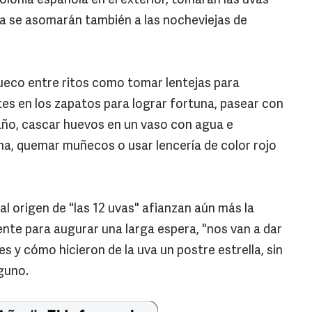
olonia española en el exterior, tomarán las uvas
a se asomarán también a las nocheviejas de
 hueco entre ritos como tomar lentejas para
tes en los zapatos para lograr fortuna, pasear con
 año, cascar huevos en un vaso con agua e
rma, quemar muñecos o usar lencería de color rojo
l origen de "las 12 uvas" afianzan aún más la
nte para augurar una larga espera, "nos van a dar
s y cómo hicieron de la uva un postre estrella, sin
guno.