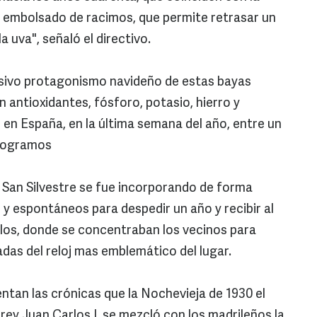
e embolsado de racimos, que permite retrasar un
 uva", señaló el directivo.
resivo protagonismo navideño de estas bayas
en antioxidantes, fósforo, potasio, hierro y
 en España, en la última semana del año, entre un
ilogramos
e San Silvestre se fue incorporando de forma
 y espontáneos para despedir un año y recibir al
eblos, donde se concentraban los vecinos para
as del reloj mas emblemático del lugar.
ntan las crónicas que la Nochevieja de 1930 el
 rey Juan Carlos I, se mezcló con los madrileños la