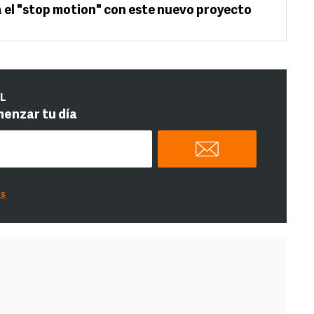
a el "stop motion" con este nuevo proyecto
IL
menzar tu día
es