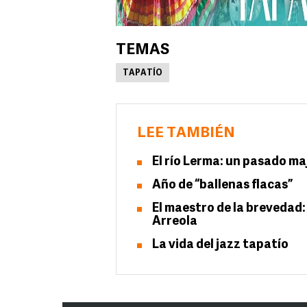
TEMAS
TAPATÍO
LEE TAMBIÉN
El río Lerma: un pasado ma
Año de “ballenas flacas”
El maestro de la brevedad:
Arreola
La vida del jazz tapatío