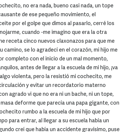
ochecito, no era nada, bueno casi nada, un tope
 causante de ese pequeño movimiento, el
ite por el golpe que dimos al pasarlo, cerré los
enojarme, cuando -me imagino que era la otra
 me receta cinco nuevos claxonazos para que me
su camino, se lo agradecí en el corazón, mi hijo me
por completo con el inicio de un mal momento,
uilos, antes de llegar a la escuela de mi hijo, ¡va
lgo violenta, pero la resistió mi cochecito, me
la circulación y evitar un recordatorio materno
on agrado vi que no era ni un bache, ni un tope,
a masa deforme que parecía una papa gigante, con
 cochecito rumbo a la escuela de mi hijo que por
mpo para entrar, al llegar a su escuela había un
undo creí que había un accidente gravísimo, puse