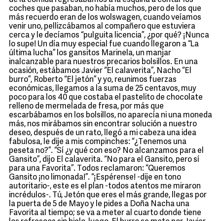
de la comida regresábamos a la esquina a contar los
coches que pasaban, no había muchos, pero de los que
más recuerdo eran de los wolswagen, cuando veíamos
venir uno, pellizcábamos al compañero que estuviera
cerca y le decíamos “pulguita licencia”, ¿por qué? ¡Nunca
lo supe! Un día muy especial fue cuando llegaron a “La
última lucha” los gansitos Marinela, un manjar
inalcanzable para nuestros precarios bolsillos. En una
ocasión, estábamos Javier “El calaverita”, Nacho “El
burro”, Roberto “El jetón” y yo, reunimos fuerzas
económicas, llegamos a la suma de 25 centavos, muy
poco para los 40 que costaba el pastelito de chocolate
relleno de mermelada de fresa, por más que
escarbábamos en los bolsillos, no aparecía ni una moneda
más, nos mirábamos sin encontrar solución a nuestro
deseo, después de un rato, llegó a mi cabeza una idea
fabulosa, le dije a mis compinches: “¿Tenemos una
peseta no?”. “Sí ¿y qué con eso? No alcanzamos para el
Gansito”, dijo El calaverita. “No para el Gansito, pero sí
para una Favorita”. Todos reclamaron: “Queremos
Gansito ¡no limonada!”. “¡Espérense! -dije en tono
autoritario-, este es el plan -todos atentos me miraron
incrédulos-. Tú, Jetón que eres el más grande, llegas por
la puerta de 5 de Mayo y le pides a Doña Nacha una
Favorita al tiempo; se va a meter al cuarto donde tiene