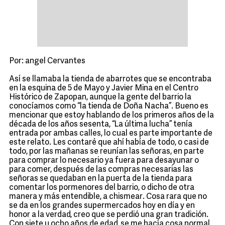
Por: angel Cervantes
Así se llamaba la tienda de abarrotes que se encontraba
en la esquina de 5 de Mayo y Javier Mina en el Centro
Histórico de Zapopan, aunque la gente del barrio la
conocíamos como “la tienda de Doña Nacha”. Bueno es
mencionar que estoy hablando de los primeros años de la
década de los años sesenta, “La última lucha” tenía
entrada por ambas calles, lo cual es parte importante de
este relato. Les contaré que ahí había de todo, o casi de
todo, por las mañanas se reunían las señoras, en parte
para comprar lo necesario ya fuera para desayunar o
para comer, después de las compras necesarias las
señoras se quedaban en la puerta de la tienda para
comentar los pormenores del barrio, o dicho de otra
manera y más entendible, a chismear. Cosa rara que no
se da en los grandes supermercados hoy en día y en
honor a la verdad, creo que se perdió una gran tradición.
Con siete u ocho años de edad, se me hacía cosa normal