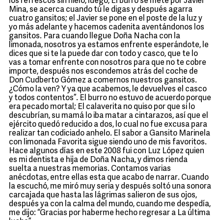
los refrescos sin hielo, luego, El burro se mete por Javier
Mina, se acerca cuando tú le digas y después agarra
cuatro gansitos; el Javier se pone en el poste de la luz y
yo más adelante y hacemos cadenita aventándonos los
gansitos. Para cuando llegue Doña Nacha con la
limonada, nosotros ya estamos enfrente esperándote, le
dices que si te la puede dar con todo y casco, que te lo
vas a tomar enfrente con nosotros para que no te cobre
importe, después nos escondemos atrás del coche de
Don Cudberto Gómez a comernos nuestros gansitos.
¿Cómo la ven? Y ya que acabemos, le devuelves el casco
y todos contentos”. El burro no estuvo de acuerdo porque
era pecado mortal; El calaverita no quiso por que si lo
descubrían, su mamá lo iba matar a cintarazos, así que el
ejército quedó reducido a dos, lo cual no fue excusa para
realizar tan codiciado anhelo. El sabor a Gansito Marinela
con limonada Favorita sigue siendo uno de mis favoritos.
Hace algunos días en este 2008 fui con Luz López quien
es mi dentista e hija de Doña Nacha, y dimos rienda
suelta a nuestras memorias. Contamos varias
anécdotas, entre ellas esta que acabo de narrar. Cuando
la escuchó, me miró muy seria y después soltó una sonora
carcajada que hasta las lágrimas salieron de sus ojos,
después ya con la calma del mundo, cuando me despedía,
me dijo: “Gracias por haberme hecho regresar a La última