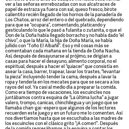
ver a las señoras enrrebozadas con sus alcatraces de
papel de estraza ya fuera con sal, queso fresco, birote
calientito recién llegado de los hornos de la panadería de
Los Chatos, arroz del entero o del quebrado, dependiendo
para que se “ocupara”, comentando, platicando y
gesticulando lo que le pasó a fulanita o zutanita, o que el
Don de la Doña había llegado borracho y no había dado “el
chivo”, o que la María, la hija de Doña María, se había
jullido con “Toño El Albañil”. Eso y mil cosas más se
comentaban cada mañana en la tienda de Doña Nacha.
Así, después de desayunarse al prójimo, se dirigían a
casas para hacer el desayuno, alimento corporal, no el
espiritual, después a hacer el “quiacer” que consistía en
asear la casa, barrer, trapear, lavar los trastes, “levantar
la pieza” incluyendo tender la cama, después a lavar la
ropa y tenderla en los mecates para que se secara a los
rayos del sol. Ya casi al medio día a preparar la comida.
Como era tiempo de vacaciones, los escuincles nos
juntábamos contra esquina de “La última lucha” a jugar
valero, trompo, canicas, chinchilegua y un juego que se
llamaba chan-gai -espero que algunos de los lectores
recuerden este juego y en un futuro me lo comenten. Así
nos divertíamos hasta que se escuchaba a las madres de
los escuincles con el clásico grito “¡A comer!”. Después