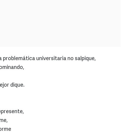
 problemática universitaria no salpique,
dominando,
jor dique.
epresente,
rme,
norme