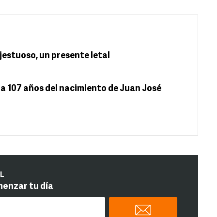
jestuoso, un presente letal
 a 107 años del nacimiento de Juan José
IL
menzar tu día