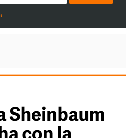
es
ta Sheinbaum
ha con la