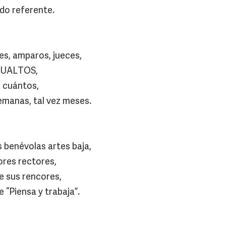
ndo referente.
s, amparos, jueces,
UALTOS,
 cuántos,
 semanas, tal vez meses.
s benévolas artes baja,
ñores rectores,
re sus rencores,
 “Piensa y trabaja”.