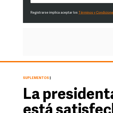
Registrarse implica aceptar los
Términos y Condicion
SUPLEMENTOS
|
La presiden
está satisfec