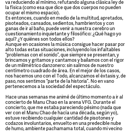
va reduciendo al mínimo, refutando alguna clásica ley de
la física (como esa que dice que dos cuerpos no pueden
ocupar el mismo espacio).
Es entonces, cuando en medio de la multitud, apretados,
pisoteados, cansados, sedientos, hambrientos y con
ganas de ir al baño, puede venir a nuestra cerebro un
cuestionamiento inquietante y filosófico: ¿Qué hago yo
aquí? ¿Y quiénes son todos ellos?
Aunque en ocasiones la música consigue hacer pasar por
alto todas estas situaciones, incluyendo los infaltables
“problemas con el sonido”, que siempre se presentan, y
brincamos y gritamos y cantamos y bailamos con el rigor
de un milimétrico danzonero: sin salirnos de nuestro
centímetro cuadrado de área. En el mejor de los casos,
nos hacemos uno con el Todo, alcanzamos el éxtasis y, de
paso, nos sentimos “parte de la historia”. No en vano
pertenecemos a la sociedad del espectáculo.
Hace unas semanas me animé de último momento a ir al
concierto de Manu Chao en la arena VFG. Durante el
concierto, que me estaba pareciendo pésimo (nada que
ver con el Manu Chao de hacía una década, según yo),
estuve recibiendo cualquier cantidad de pisotones y
codazos involuntarios, envuelto en una predecible nube
de humo, ambiente pachamama total, cuando mi vecino