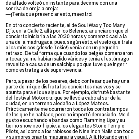
de al lado volteó un instante para decirme con una
sonrisa de oreja a oreja:
—¡Tenía que presenciar esto, maextro!
En otro concierto reciente, el de Soul Wax y Too Many
Dj’s, en la Calle 2, allá por los Belenes, anunciaron que el
concierto iniciaría a las 20:30 horas y comenzó casi a la
una de la madrugada, pues, según esto, el vuelo que traía
a los músicos (¡desde Tokio!) venía con un pequeño
retraso. De tal forma que cuando los belgas comenzaron
a tocar, ya me habían salido várices y tenía el estómago
revuelto a causa de un salchipulpo que tuve que ingerir
como estrategia de supervivencia.
Pero, a pesar de los pesares, debo confesar que hay una
parte de mí que disfruta los conciertos masivos y se
apunta para el que sigue. Por ejemplo, disfruté bastante
del festival Motorokr, que se llevó a cabo al sur de la
ciudad, en un terreno aledaño a López Mateos.
Prácticamente me ocurrieron todos los contratiempos
de los que he hablado, pero no importó demasiado. Me di
gusto escuchando a bandas como Flamming Lips y su
tierno show neo-hippie, a los elegantes Stone Temple
Pilots, así como a los rabiosos de Nine Inch Nails con todo
y su impresionante maquinaria visual. Allí, flotando en el