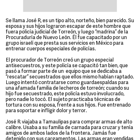
Se llama José R, es un tipo alto, norteño, bien parecido. Su
esposa y sus hijos lograron escapar de este hombre que
fuera policía judicial de Torreón, y luego “madrina” de la
Procuraduría de Nuevo León. Él fue capacitado por un
grupo israelí que presta sus servicios en México para
entrenar cuerpos especiales de policías.
El procurador de Torreón creó un grupo especial
antisecuestros, y este policía se capacitó tan bien, que
pasó a formar parte de un equipo que se dedicaba a
“rescatar” secuestrados que ellos mismo habían raptado.
Luego intentó contratarse como guardaespaldas para
una afamada familia de lecheros de torreón; cuando su
hijo fue secuestrado, este policía estuvo involucrado,
pero nadie lo tocó. El sujeto practicaba técnicas de
tortura con su esposa, frente a sus hijos. Fue entrenado
para soportar e infligir dolor y terror.
José R. viajaba a Tamaulipas para comprar armas de alto
calibre. Usaba a su familia de carnada para cruzar y tenía
amigos de ambos lados de la frontera. Jamás fue
detenido con sus cargamentos. Las armas eran vendidas