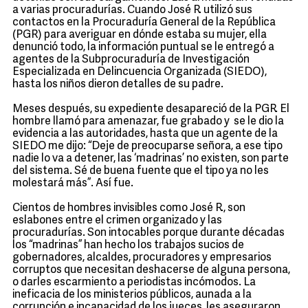
a varias procuradurías. Cuando José R. utilizó sus
contactos en la Procuraduría General de la República
(PGR) para averiguar en dónde estaba su mujer, ella
denunció todo, la información puntual se le entregó a
agentes de la Subprocuraduría de Investigación
Especializada en Delincuencia Organizada (SIEDO),
hasta los niños dieron detalles de su padre.
Meses después, su expediente desapareció de la PGR. El
hombre llamó para amenazar, fue grabado y se le dio la
evidencia a las autoridades, hasta que un agente de la
SIEDO me dijo: “Deje de preocuparse señora, a ese tipo
nadie lo va a detener, las ‘madrinas’ no existen, son parte
del sistema. Sé de buena fuente que el tipo ya no les
molestará más”. Así fue.
Cientos de hombres invisibles como José R., son
eslabones entre el crimen organizado y las
procuradurías. Son intocables porque durante décadas
los “madrinas” han hecho los trabajos sucios de
gobernadores, alcaldes, procuradores y empresarios
corruptos que necesitan deshacerse de alguna persona,
o darles escarmiento a periodistas incómodos. La
ineficacia de los ministerios públicos, aunada a la
corrupción e incapacidad de los jueces, les aseguraron