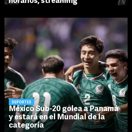
horarios, streaming
DEPORTES
México Sub-20 golea a Panamá
y estará en el Mundial de la
categoría