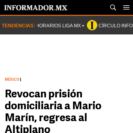
TENDENCIAS:
HORARIOS LIGA MX
CÍRCULO INF
MÉXICO
|
Revocan prisión
domiciliaria a Mario
Marín, regresa al
Altiplano