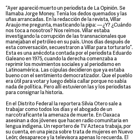
“Ayer apareció muerto un periodista de La Opinión. Se
llamaba Jorge Money. Tenía los dedos quemados y las
uñas arrancadas. En la redacción de la revista, Villar
Araujo me pregunta, masticando la pipa: —¿Y? ¿Cuándo
nos toca a nosotros? Nos reímos. Villar estaba
investigando la corrupción de las transnacionales que
manejaban el petróleo en su país. Unos días después de
esta conversación, secuestraron a Villar para torturarlo”.
Esta es una anécdota contada por el periodista Eduardo
Galeano en 1975, cuando la derecha comenzaba a
reprimir los movimientos sociales y al periodismo en
Latinoamérica. Las cúpulas decidieron que ya estaba
bueno con el sentimiento democratizador. Que el pueblo
era útil para votar y luego debía callar porque no sabía
nada de política. Pero allí estuvieron las y los periodistas
para consignar la historia.
En el Distrito Federal la reportera Silvia Otero sale a
trabajar como todos los días y el abogado de un
narcotraficante la amenaza de muerte. En Oaxaca
asesinan a dos jóvenes que hacen radio comunitaria en
lengua indígena. Un reportero de TV Azteca trabaja, por
su cuenta, en una pieza sobre trata de mujeres en Nuevo
León; desaparece y la televisora apenas lo recuerda. El