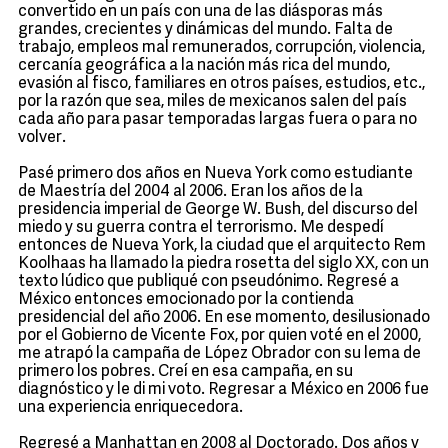
convertido en un país con una de las diásporas más
grandes, crecientes y dinámicas del mundo. Falta de
trabajo, empleos mal remunerados, corrupción, violencia,
cercanía geográfica a la nación más rica del mundo,
evasión al fisco, familiares en otros países, estudios, etc.,
por la razón que sea, miles de mexicanos salen del país
cada año para pasar temporadas largas fuera o para no
volver.
Pasé primero dos años en Nueva York como estudiante
de Maestría del 2004 al 2006. Eran los años de la
presidencia imperial de George W. Bush, del discurso del
miedo y su guerra contra el terrorismo. Me despedí
entonces de Nueva York, la ciudad que el arquitecto Rem
Koolhaas ha llamado la piedra rosetta del siglo XX, con un
texto lúdico que publiqué con pseudónimo. Regresé a
México entonces emocionado por la contienda
presidencial del año 2006. En ese momento, desilusionado
por el Gobierno de Vicente Fox, por quien voté en el 2000,
me atrapó la campaña de López Obrador con su lema de
primero los pobres. Creí en esa campaña, en su
diagnóstico y le di mi voto. Regresar a México en 2006 fue
una experiencia enriquecedora.
Regresé a Manhattan en 2008 al Doctorado. Dos años y