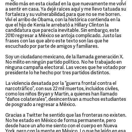
medio más en esta ciudad en la que nuevamente me volví
a sentir en casa. Ya dejé raíces aquí y me llevo tatuada su
fortaleza y su vulnerabilidad, para que no se me borren.
Viví el arribo de Obama, con la histórica contienda en la
que el hijo de Kenia le arrebató a Hillary Clinton la
candidatura que parecía inevitable. Sin embargo, este
2010 regresar a México se antoja complicado. Justo las
frases con las que abro este texto son las que he
escuchado por parte de amigos y familiares.
Soy un ciudadano mexicano, de la llamada generación X.
No milito en ningún partido político. No he trabajado en
ninguna campaña electoral. Las veces que he votado por
presidente lo he hecho por tres partidos distintos.
La violencia desatada por la “guerra frontal contra el
narcotráfico”, con sus 22 mil muertos, incluidos civiles,
como los niños Bryan y Martin, a quienes han llamado
“daños colaterales”, desincentivan a muchos estudiantes
de posgrado a regresar a México.
Gracias a Twitter he sentido que las fronteras no existen.
No he estado en México de forma permanente, pero
desde hace un año me siento con el cuerpo en Nueva
York, pero con la mente en México. Lo que he leído en esa