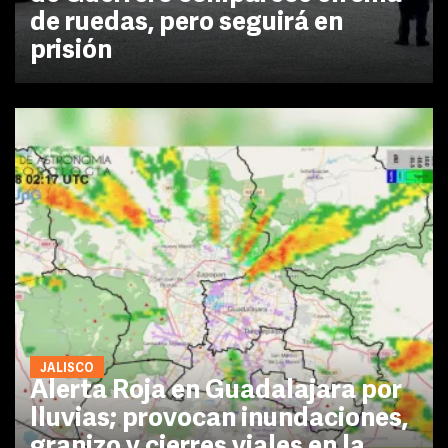
de ruedas, pero seguirá en
prisión
JALISCO
Alerta Roja en Guadalajara por
lluvias; provocan inundaciones,
granizo y cierres viales en la