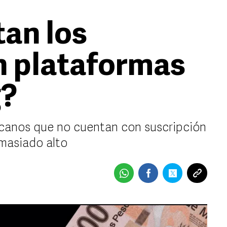
an los
n plataformas
g?
icanos que no cuentan con suscripción
emasiado alto