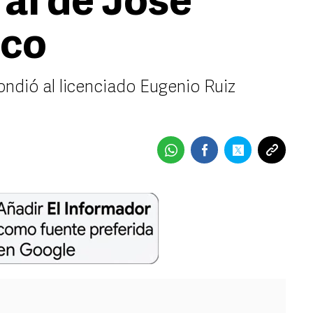
ral de José
nco
ondió al licenciado Eugenio Ruiz