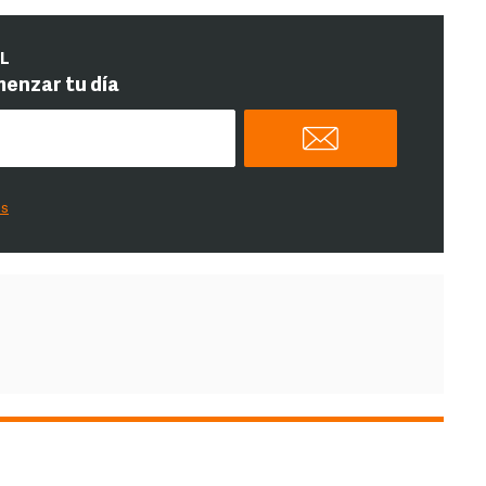
IL
menzar tu día
es