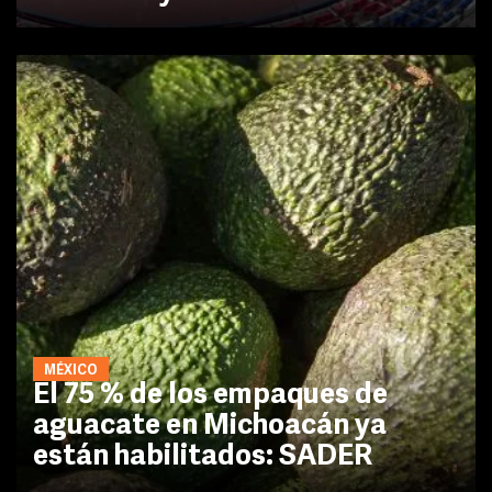
MÉXICO
El 75 % de los empaques de
aguacate en Michoacán ya
están habilitados: SADER