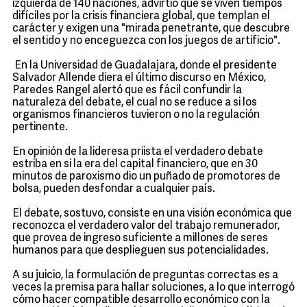
izquierda de 140 naciones, advirtió que se viven tiempos
difíciles por la crisis financiera global, que templan el
carácter y exigen una "mirada penetrante, que descubre
el sentido y no enceguezca con los juegos de artificio".
En la Universidad de Guadalajara, donde el presidente
Salvador Allende diera el último discurso en México,
Paredes Rangel alertó que es fácil confundir la
naturaleza del debate, el cual no se reduce a si los
organismos financieros tuvieron o no la regulación
pertinente.
En opinión de la lideresa priista el verdadero debate
estriba en si la era del capital financiero, que en 30
minutos de paroxismo dio un puñado de promotores de
bolsa, pueden desfondar a cualquier país.
El debate, sostuvo, consiste en una visión económica que
reconozca el verdadero valor del trabajo remunerador,
que provea de ingreso suficiente a millones de seres
humanos para que desplieguen sus potencialidades.
A su juicio, la formulación de preguntas correctas es a
veces la premisa para hallar soluciones, a lo que interrogó
cómo hacer compatible desarrollo económico con la