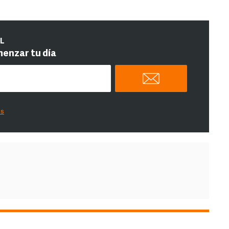
IL
menzar tu día
es