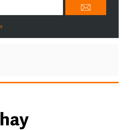
es
 hay