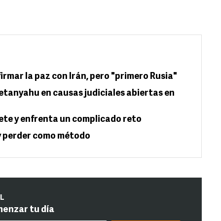
rmar la paz con Irán, pero "primero Rusia"
etanyahu en causas judiciales abiertas en
te y enfrenta un complicado reto
n y perder como método
IL
menzar tu día