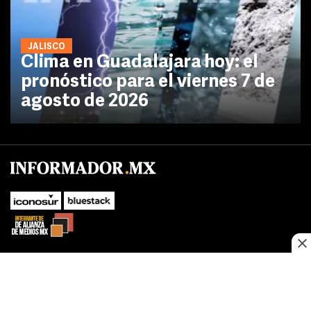
JALISCO
Clima en Guadalajara hoy: el
pronóstico para el viernes 7 de
agosto de 2026
No te pierdas las novedades de último momento.
¡Síguenos!
SUBIR
Este sitio web utiliza cookies propias y de terceros para optimizar su
FACEBOOK
TWITTER
navegacion, adaptarse a sus preferencias y realizar labores analiticas.