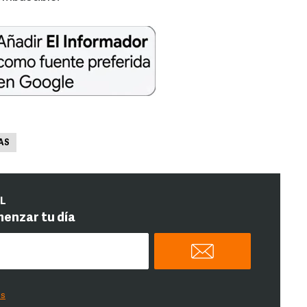
AS
IL
menzar tu día
es