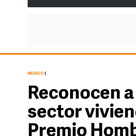
MÉXICO
|
Reconocen a 
sector vivien
Premio Homb