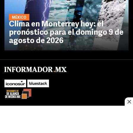
MÉXICO
Clima en Monterrey hoy: el
pronóstico para el domingo 9 de
agosto de 2026
No te pierdas las novedades de último momento.
¡Síguenos!
SUBIR
Este sitio web utiliza cookies propias y de terceros para optimizar su
FACEBOOK
TWITTER
navegacion, adaptarse a sus preferencias y realizar labores analiticas.
Al continuar navegando acepta nuestro
Política de cookies.