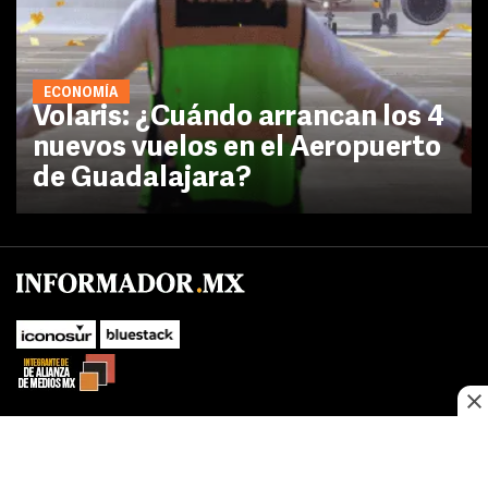
ECONOMÍA
Volaris: ¿Cuándo arrancan los 4
nuevos vuelos en el Aeropuerto
de Guadalajara?
No te pierdas las novedades de último momento.
¡Síguenos!
SUBIR
Este sitio web utiliza cookies propias y de terceros para optimizar su
FACEBOOK
TWITTER