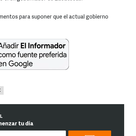
ementos para suponer que el actual gobierno
X
IL
menzar tu día