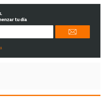
IL
menzar tu día
es