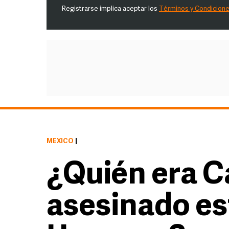
Registrarse implica aceptar los
Términos y Condicion
MÉXICO
|
¿Quién era C
asesinado es