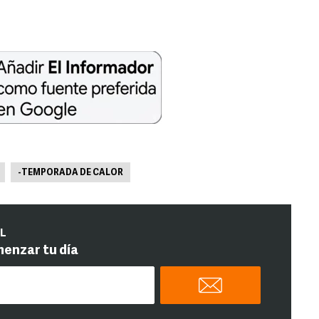
-TEMPORADA DE CALOR
IL
menzar tu día