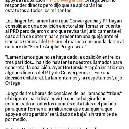
apoya a la coalición
PT
-
Convergencia
, Ortega declinó
responder directo pero dijo que se aplicarán los
estatutos a todos los militantes.
Los dirigentes lamentaron que Convergencia y PT hayan
consolidado una coalición electoral sin tomar en cuenta
al PRD pero dejaron claro que revisarán jurídicamente el
caso a fin de determinar si presentan una queja ante el
Consejo General del
IFE
por el mal uso que pueda darse al
nombre de "Frente Amplio Progresista".
"Lamentamos que no se haya dado la coalición entre los
tres partidos... ha sido insistente nuestros llamados para
concretar la coalición. Ayer Hortensia Aragón insistió con
algunos líderes del PT y de Convergencia... Fue una
decisión unilateral. La lamentamos y la respetamos", dijo
Ortega.
Luego de tres horas de conclave de las llamadas "tribus"
el dirigente partidista advirtió que se ha girado un
comunicado a todos los comités estatales del partido
para que informen a la militancia que cualquiera que
apoye a otro partido "será dado de baja" sin trámite de
por medio.