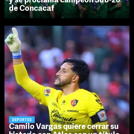
y se proclama campeón Sub-20
de Concacaf
DEPORTES
Camilo Vargas quiere cerrar su