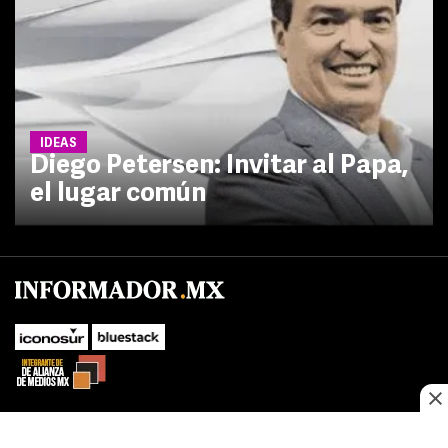
IDEAS
Diego Petersen: Invitar al Papa,
el lugar común
No te pierdas las novedades de último momento.
¡Síguenos!
SUBIR