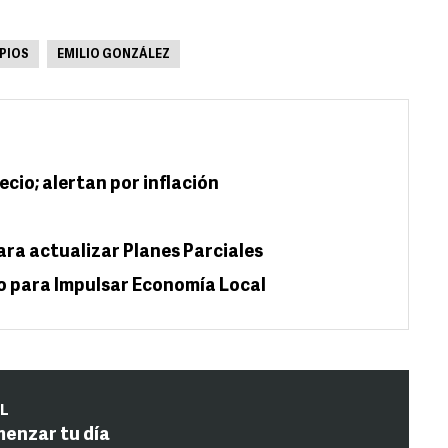
PIOS
EMILIO GONZÁLEZ
ecio; alertan por inflación
ara actualizar Planes Parciales
o para Impulsar Economía Local
IL
menzar tu día