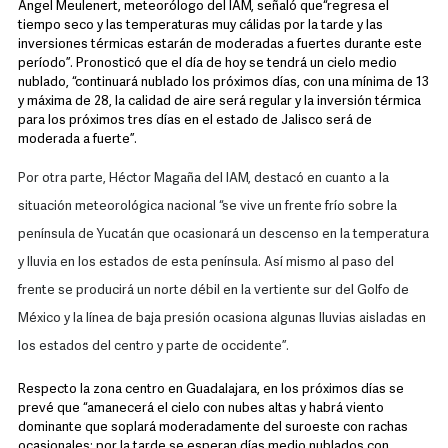
Ángel Meulenert, meteorólogo del IAM, señaló que“regresa el
tiempo seco y las temperaturas muy cálidas por la tarde y las
inversiones térmicas estarán de moderadas a fuertes durante este
período”. Pronosticó que el día de hoy se tendrá un cielo medio
nublado, “continuará nublado los próximos días, con una mínima de 13
y máxima de 28, la calidad de aire será regular y la inversión térmica
para los próximos tres días en el estado de Jalisco será de
moderada a fuerte”.
Por otra parte, Héctor Magaña del IAM, destacó en cuanto a la
situación meteorológica nacional “se vive un frente frío sobre la
península de Yucatán que ocasionará un descenso en la temperatura
y lluvia en los estados de esta península. Así mismo al paso del
frente se producirá un norte débil en la vertiente sur del Golfo de
México y la línea de baja presión ocasiona algunas lluvias aisladas en
los estados del centro y parte de occidente”.
Respecto la zona centro en Guadalajara, en los próximos días se
prevé que “amanecerá el cielo con nubes altas y habrá viento
dominante que soplará moderadamente del suroeste con rachas
ocasionales; por la tarde se esperan días medio nublados con