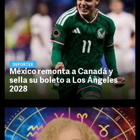
DEPORTES
México remonta a Canadá y
sella su boleto a Los Ángeles
2028