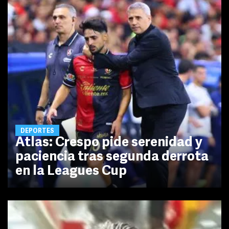
DEPORTES
Atlas: Crespo pide serenidad y
paciencia tras segunda derrota
en la Leagues Cup