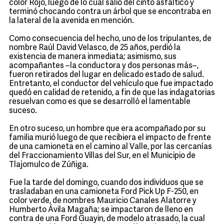
color Rojo, luego de lo cual salió del cinto asfáltico y
terminó chocando contra un árbol que se encontraba en
la lateral de la avenida en mención.
Como consecuencia del hecho, uno de los tripulantes, de
nombre Raúl David Velasco, de 25 años, perdió la
existencia de manera inmediata; asimismo, sus
acompañantes –la conductora y dos personas más–,
fueron retirados del lugar en delicado estado de salud.
Entretanto, el conductor del vehículo que fue impactado
quedó en calidad de retenido, a fin de que las indagatorias
resuelvan como es que se desarrolló el lamentable
suceso.
En otro suceso, un hombre que era acompañado por su
familia murió luego de que recibiera el impacto de frente
de una camioneta en el camino al Valle, por las cercanías
del Fraccionamiento Villas del Sur, en el Municipio de
Tlajomulco de Zúñiga.
Fue la tarde del domingo, cuando dos individuos que se
trasladaban en una camioneta Ford Pick Up F-250, en
color verde, de nombres Mauricio Canales Alatorre y
Humberto Ávila Magaña; se impactaron de lleno en
contra de una Ford Guayin, de modelo atrasado, la cual