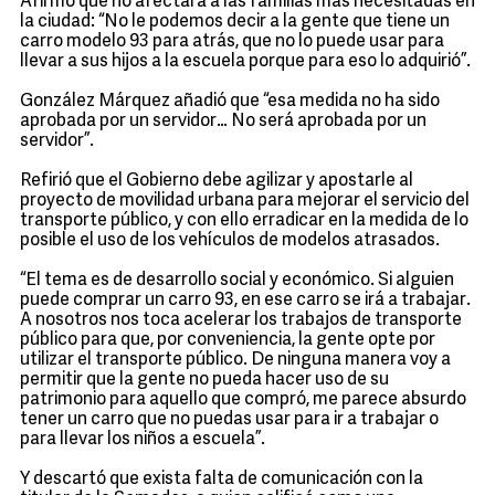
Afirmó que no afectará a las familias más necesitadas en
la ciudad: “No le podemos decir a la gente que tiene un
carro modelo 93 para atrás, que no lo puede usar para
llevar a sus hijos a la escuela porque para eso lo adquirió”.
González Márquez añadió que “esa medida no ha sido
aprobada por un servidor… No será aprobada por un
servidor”.
Refirió que el Gobierno debe agilizar y apostarle al
proyecto de movilidad urbana para mejorar el servicio del
transporte público, y con ello erradicar en la medida de lo
posible el uso de los vehículos de modelos atrasados.
“El tema es de desarrollo social y económico. Si alguien
puede comprar un carro 93, en ese carro se irá a trabajar.
A nosotros nos toca acelerar los trabajos de transporte
público para que, por conveniencia, la gente opte por
utilizar el transporte público. De ninguna manera voy a
permitir que la gente no pueda hacer uso de su
patrimonio para aquello que compró, me parece absurdo
tener un carro que no puedas usar para ir a trabajar o
para llevar los niños a escuela”.
Y descartó que exista falta de comunicación con la