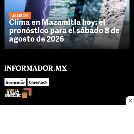
JALISCO
Clima en Mazamitla hoy: el
pronóstico para el sábado 8 de
agosto de 2026
No te pierdas las novedades de último momento.
¡Síguenos!
SUBIR
Este sitio web utiliza cookies propias y de terceros para optimizar su
FACEBOOK
TWITTER
navegacion, adaptarse a sus preferencias y realizar labores analiticas.
Al continuar navegando acepta nuestro
Política de cookies.