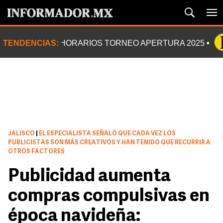
TENDENCIAS:
HORARIOS TORNEO APERTURA 2025
JALISCO
|
EL ESPECIALISTA SEÑALÓ QUE CADA VEZ LOS
PUBLICISTAS SON MÁS CREATIVOS Y HAN TENIDO QUE RECURRIR A
OTROS FACTORES
Publicidad aumenta
compras compulsivas en
época navideña: