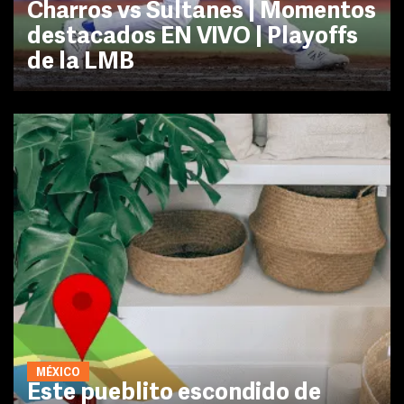
Charros vs Sultanes | Momentos
destacados EN VIVO | Playoffs
de la LMB
MÉXICO
Este pueblito escondido de