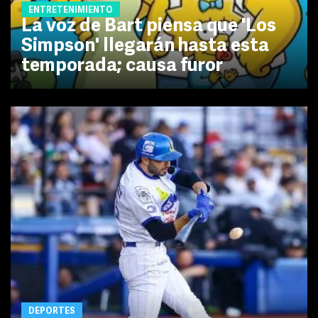
ENTRETENIMIENTO
La voz de Bart piensa que 'Los
Simpson' llegarán hasta esta
temporada; causa furor
DEPORTES