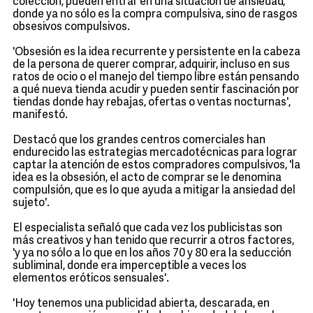
colección, pueden entrar en una situación de ansiedad,
donde ya no sólo es la compra compulsiva, sino de rasgos
obsesivos compulsivos.
'Obsesión es la idea recurrente y persistente en la cabeza
de la persona de querer comprar, adquirir, incluso en sus
ratos de ocio o el manejo del tiempo libre están pensando
a qué nueva tienda acudir y pueden sentir fascinación por
tiendas donde hay rebajas, ofertas o ventas nocturnas',
manifestó.
Destacó que los grandes centros comerciales han
endurecido las estrategias mercadotécnicas para lograr
captar la atención de estos compradores compulsivos, 'la
idea es la obsesión, el acto de comprar se le denomina
compulsión, que es lo que ayuda a mitigar la ansiedad del
sujeto'.
El especialista señaló que cada vez los publicistas son
más creativos y han tenido que recurrir a otros factores,
'y ya no sólo a lo que en los años 70 y 80 era la seducción
subliminal, donde era imperceptible a veces los
elementos eróticos sensuales'.
'Hoy tenemos una publicidad abierta, descarada, en