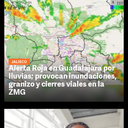
JALISCO
Alerta Roja en Guadalajara por
lluvias; provocan inundaciones,
granizo y cierres viales en la
ZMG