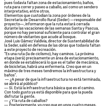
pues todavía faltan zona de estacionamiento, baños,
ruta para correr y paseo a caballo, así como un sendero
interpretativo, entre otros.
Elementos que custodian la zona por órdenes de la
Secretaría de Desarrollo Rural (Seder) —responsable del
proyecto—, informaron que la ruta estará cerrada
durante las vacaciones de las semanas Santa y Pascua,
porque no hay personal suficiente para controlar el gran
número de visitantes que acude al bosque.
José Luis Gámez Valdivia, director de Sustentabilidad de
la Seder, salió en defensa de las obras que todavía faltan
a este proyecto de recreación.
“Es una ruta (la de ciclismo), hay caminos. La próxima
etapa (será) precisamente un área de estacionamiento,
en donde se establecerá lo que es el taller de mecánica,
de bicicletas, habrá una enfermería. Creo que en un
máximo de tres meses tendremos la infraestructura y
baños”.
— ¿A pesar de que la infraestructura no está terminada,
se abrirá al público?
— Sí. Está la infraestructura básica que es el camino.
Con todo gusto ya está disponible para que la pueda
disfrutar la gente.
— ¿ Y la ruta de caballos?
— Posteriormente, yo creo que en unos cuatro meses.